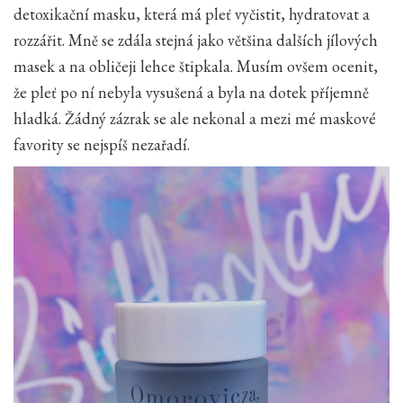
detoxikační masku, která má pleť vyčistit, hydratovat a
rozzářit. Mně se zdála stejná jako většina dalších jílových
masek a na obličeji lehce štipkala. Musím ovšem ocenit,
že pleť po ní nebyla vysušená a byla na dotek příjemně
hladká. Žádný zázrak se ale nekonal a mezi mé maskové
favority se nejspíš nezařadí.