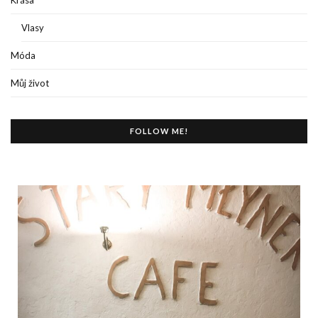
Krása
Vlasy
Móda
Můj život
FOLLOW ME!