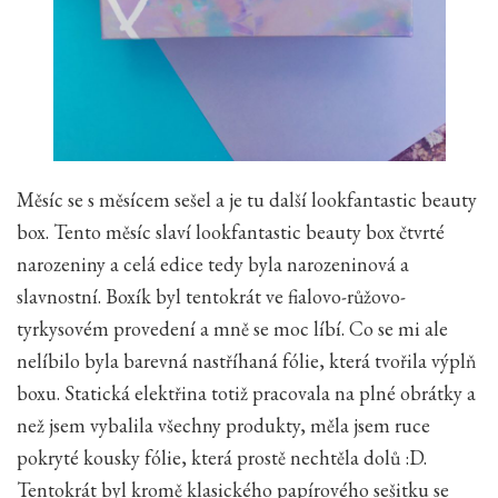
Měsíc se s měsícem sešel a je tu další lookfantastic beauty
box. Tento měsíc slaví lookfantastic beauty box čtvrté
narozeniny a celá edice tedy byla narozeninová a
slavnostní. Boxík byl tentokrát ve fialovo-růžovo-
tyrkysovém provedení a mně se moc líbí. Co se mi ale
nelíbilo byla barevná nastříhaná fólie, která tvořila výplň
boxu. Statická elektřina totiž pracovala na plné obrátky a
než jsem vybalila všechny produkty, měla jsem ruce
pokryté kousky fólie, která prostě nechtěla dolů :D.
Tentokrát byl kromě klasického papírového sešitku se