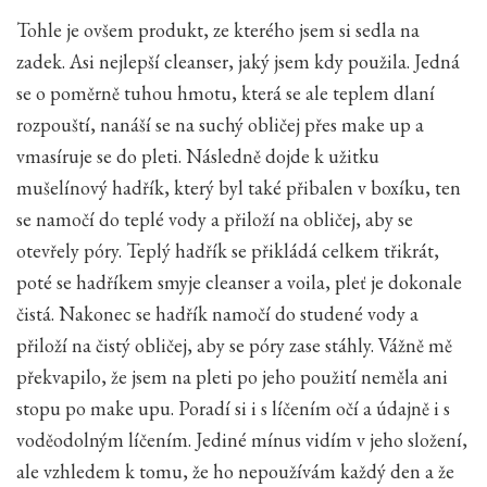
Tohle je ovšem produkt, ze kterého jsem si sedla na
zadek. Asi nejlepší cleanser, jaký jsem kdy použila. Jedná
se o poměrně tuhou hmotu, která se ale teplem dlaní
rozpouští, nanáší se na suchý obličej přes make up a
vmasíruje se do pleti. Následně dojde k užitku
mušelínový hadřík, který byl také přibalen v boxíku, ten
se namočí do teplé vody a přiloží na obličej, aby se
otevřely póry. Teplý hadřík se přikládá celkem třikrát,
poté se hadříkem smyje cleanser a voila, pleť je dokonale
čistá. Nakonec se hadřík namočí do studené vody a
přiloží na čistý obličej, aby se póry zase stáhly. Vážně mě
překvapilo, že jsem na pleti po jeho použití neměla ani
stopu po make upu. Poradí si i s líčením očí a údajně i s
voděodolným líčením. Jediné mínus vidím v jeho složení,
ale vzhledem k tomu, že ho nepoužívám každý den a že