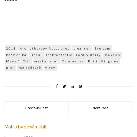
2018
Aromatherapy Associates
cleanser
Eve Lom
kosmetika
líčení
lookfantastic
Lord & Berry
makeup
Mane ´n Tail
maska
olej
Omorovicza
Philip Kingsley
pleť
rozjasňovač
vlasy
Previous Post
Next Post
Mohlo by se vám líbit