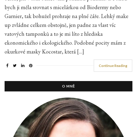
bych ji měla srovnat s micelárkou od Biodermy nebo
Garnier, tak bohužel prohraje na plné čáře. Lehký make
up zvládne celkem obstojně, jen padne za vlast víc
vatových tamponků a to je mi líto z hlediska
ekonomického i ekologického. Podobné pocity mám z
okurkové masky Kocostar, která […]
Continue Reading
O MNĚ