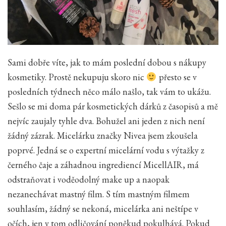
Sami dobře víte, jak to mám poslední dobou s nákupy
kosmetiky. Prostě nekupuju skoro nic
přesto se v
posledních týdnech něco málo našlo, tak vám to ukážu.
Sešlo se mi doma pár kosmetických dárků z časopisů a mě
nejvíc zaujaly tyhle dva. Bohužel ani jeden z nich není
žádný zázrak. Micelárku značky Nivea jsem zkoušela
poprvé. Jedná se o expertní micelární vodu s výtažky z
černého čaje a záhadnou ingrediencí MicellAIR, má
odstraňovat i voděodolný make up a naopak
nezanechávat mastný film. S tím mastným filmem
souhlasím, žádný se nekoná, micelárka ani neštípe v
očích, jen v tom odličování poněkud pokulhává. Pokud