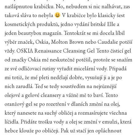
našlápnutou krabičku. No, nebudem si nic nalhávat, zas
taková sláva to nebyla
V krabičce bylo klasicky šest
kosmetických produktů, jedno vydání britské Elle a
jeden beautybox magazín. Tentokrát se mi docela líbil
výběr značek, Oskia, Molton Brown nebo Caudalie potěší
vždy. OSKIA Renaissance Cleansing Gel Tento čisticí gel
od značky Oskia mě neskutečně potěšil, protože se snažím
ze své odličovací rutiny vyřadit micelární vody. Připadá
mi totiž, že mé pleti nedělají dobře, vysušují ji a je po
nich zarudlá. Teď se tedy soustředím na nejrůznější
olejové a gelové cleansery a vážně mě to baví. Tento
oranžový gel se po rozetření v dlaních změní na olej,
který nanesete na suchý obličej a rozmasírujete všechna
líčidla. Přidáte trošku vody a olej se změní v emulzi, která
hebce klouže po obličeji. Pak už stačí jen opláchnout