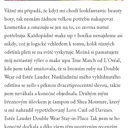
Vážně mi připadá, že když mi chodí lookfantastic beauty
boxy, tak nemám žádnou velkou potřebu nakupovat
kosmetiku a omezuju se jen na to, co zrovna nutně
potřebuju. Každopádně make up v boxíku nenajdeme asi
nikdy, což je logické vzhledem k tomu, kolik různých
odstínů pleti se na světě vyskytuje. Možná si pamatujete
můj nešťastný výlev o make upu True Match od L´Oréal,
kde jsem také zmiňovala, že si brousím zuby na Double
Wear od Estée Lauder. Naskladnění mého vyhlídnutého
odstínu se sešlo s pěknou dvacetiprocentní slevou, takže
jsem neváhala a konečně objednala. Druhým mým
březnovým úlovkem je šampon od Shea Moisture, který
u mě nahradil vypotřebovaný Love Curl od Davines.
Estée Lauder Double Wear Stay-in-Place Tak jsem se ho
konečně dočkala a díky všem těm pozitivním recenzím