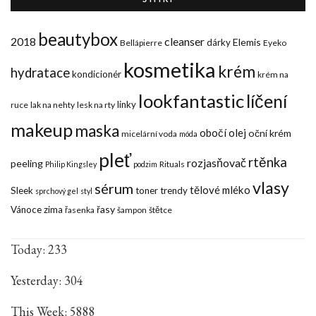
beautybox
2018
cleanser
Elemis
dárky
Bellápierre
Eyeko
kosmetika
krém
hydratace
kondicionér
krém na
lookfantastic
líčení
linky
ruce
lak na nehty
lesk na rty
makeup
maska
obočí
olej
oční krém
micelární voda
móda
pleť
rtěnka
rozjasňovač
peeling
Rituals
Philip Kingsley
podzim
vlasy
sérum
tělové mléko
Sleek
toner
trendy
sprchový gel
styl
řasy
Vánoce
zima
řasenka
šampon
štětce
Today: 233
Yesterday: 304
This Week: 5888