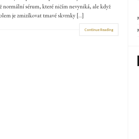
odě normální sérum, které ničím nevyniká, ale když
olem je zmizíkovat tmavé skvrnky […]
Continue Reading