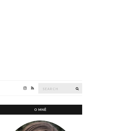
Search
Search
for:
O MNĚ