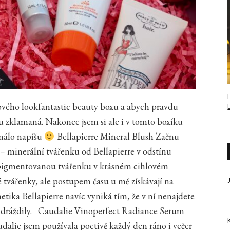
ového lookfantastic beauty boxu a abych pravdu
hu zklamaná. Nakonec jsem si ale i v tomto boxíku
 málo napíšu
Bellapierre Mineral Blush Začnu
a – minerální tvářenku od Bellapierre v odstínu
ě pigmentovanou tvářenku v krásném cihlovém
é tvářenky, ale postupem času u mě získávají na
metika Bellapierre navíc vyniká tím, že v ní nenajdete
leť dráždily. Caudalie Vinoperfect Radiance Serum
lie jsem používala poctivě každý den ráno i večer