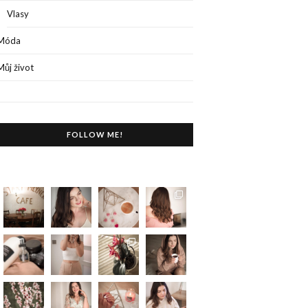
Vlasy
Móda
Můj život
FOLLOW ME!