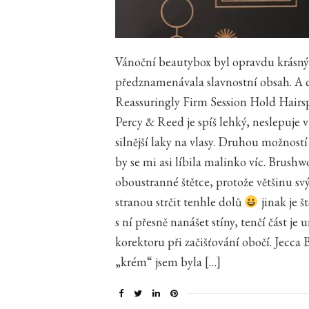
Vánoční beautybox byl opravdu krásný
předznamenávala slavnostní obsah. A c
Reassuringly Firm Session Hold Hairsp
Percy & Reed je spíš lehký, neslepuje v
silnější laky na vlasy. Druhou možnost
by se mi asi líbila malinko víc. Bru
oboustranné štětce, protože většinu sv
stranou strčit tenhle dolů
jinak je š
s ní přesně nanášet stíny, tenčí část je u
korektoru při začišťování obočí. Jecc
„krém“ jsem byla […]