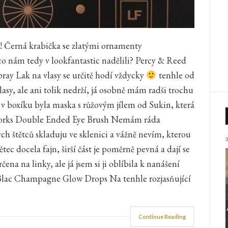
! Černá krabička se zlatými ornamenty
o nám tedy v lookfantastic nadělili? Percy & Reed
ray Lak na vlasy se určitě hodí vždycky
tenhle od
lasy, ale ani tolik nedrží, já osobně mám radši trochu
í v boxíku byla maska s růžovým jílem od Sukin, která
shworks Double Ended Eye Brush Nemám ráda
ých štětců skladuju ve sklenici a vážně nevím, kterou
tětec docela fajn, širší část je poměrně pevná a dají se
rčena na linky, ale já jsem si ji oblíbila k nanášení
a Blac Champagne Glow Drops Na tenhle rozjasňující
Continue Reading