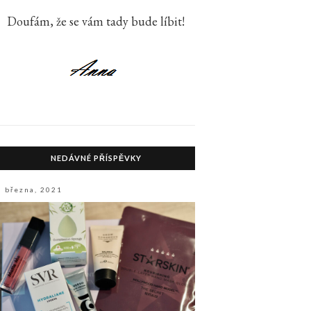
Doufám, že se vám tady bude líbit!
NEDÁVNÉ PŘÍSPĚVKY
3 března, 2021