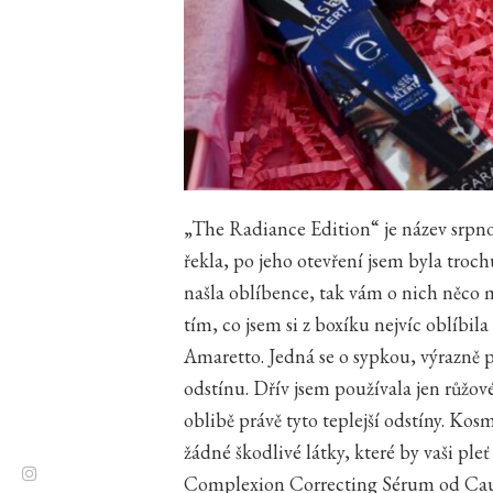
„The Radiance Edition“ je název srpn
řekla, po jeho otevření jsem byla troc
našla oblíbence, tak vám o nich něco
tím, co jsem si z boxíku nejvíc oblíbil
Amaretto. Jedná se o sypkou, výrazn
odstínu. Dřív jsem používala jen růžov
oblibě právě tyto teplejší odstíny. Kos
žádné škodlivé látky, které by vaši p
Complexion Correcting Sérum od Cauda